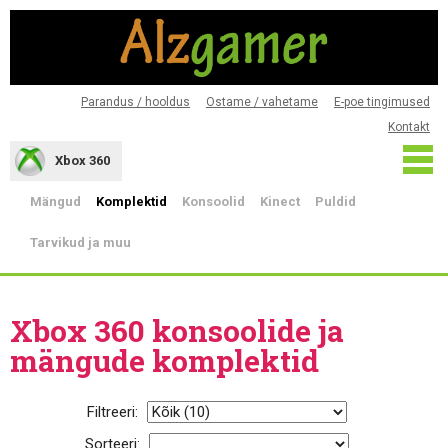
Parandus / hooldus
Ostame / vahetame
E-poe tingimused
Kontakt
Xbox 360
Mängud
Komplektid
Konsoolid
Kinect
Puldid
Tarvikud ja muu
Xbox 360 konsoolide ja
mängude komplektid
Filtreeri:
Sorteeri: