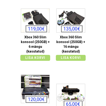
119,00€
135,00€
Xbox 360 Slim
Xbox 360 Slim
konsool (250GB) +
konsool (250GB) +
6 mängu
16 mängu
(kasutatud)
(kasutatud)
LISA KORVI
LISA KORVI
120,00€
65,00€