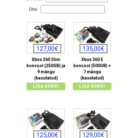
Otsi:
127,00€
135,00€
Xbox 360 Slim
Xbox 360 E
konsool (250GB) ja
konsool (500GB) +
9 mängu
7 mängu
(kasutatud)
(kasutatud)
LISA KORVI
LISA KORVI
125,00€
129,00€