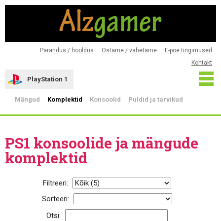
Parandus / hooldus
Ostame / vahetame
E-poe tingimused
Kontakt
PlayStation 1
Mängud
Komplektid
Konsoolid
Puldid ja tarvikud
PS1 konsoolide ja mängude
komplektid
Filtreeri:
Sorteeri:
Otsi: