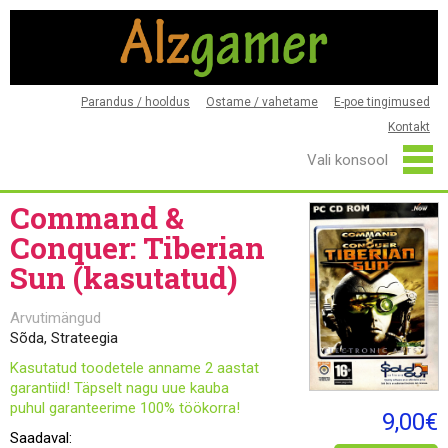
Parandus / hooldus
Ostame / vahetame
E-poe tingimused
Kontakt
Command &
Conquer: Tiberian
Sun (kasutatud)
Arvutimängud
Sõda, Strateegia
Kasutatud toodetele anname 2 aastat
garantiid! Täpselt nagu uue kauba
puhul garanteerime 100% töökorra!
9,00€
Saadaval: