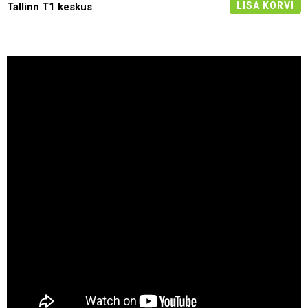
LISA KORVI
Tallinn T1 keskus