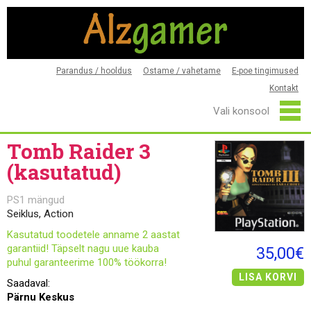
Parandus / hooldus
Ostame / vahetame
E-poe tingimused
Kontakt
Tomb Raider 3
(kasutatud)
PS1 mängud
Seiklus, Action
Kasutatud toodetele anname 2 aastat
garantiid! Täpselt nagu uue kauba
35,00€
puhul garanteerime 100% töökorra!
LISA KORVI
Saadaval:
Pärnu Keskus